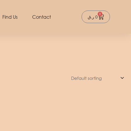
0
Cart
Find Us
Contact
ر.ق
0