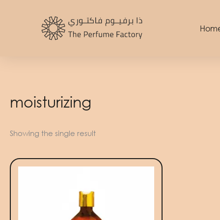
Skip
to
Hom
content
moisturizing
Showing the single result