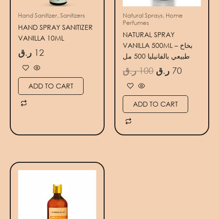
Hand Sanitizer, Sanitizers
Natural Sprays, Home
Perfumes
HAND SPRAY SANITIZER
NATURAL SPRAY
VANILLA 10ML
VANILLA 500ML – بخاخ
ر.ق
12
طبيعي بالفانيليا 500 مل
ر.ق
100
ر.ق
70
ADD TO CART
ADD TO CART