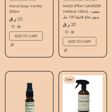
Hand Soap Vanilla
HAND SPRAY SANITIZER
500ml
VANILLA 100ML – معقم
يدوي بخاخ فانيليا 100 مل
ر.ق
25
ر.ق
20
ADD TO CART
ADD TO CART
Original
Current
price
price
Sale!
was:
is:
70 ر.ق.
100 ر.ق.