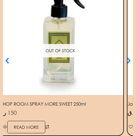
OUT OF STOCK
SUHOP ROOM SPRAY MORE SWEET 250ml
Jas
ر.ق
150
ر.ق
READ MORE