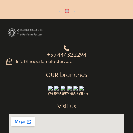
+97444322294
info@theperfumefactory.qa
OUR branches
QA
OM
UAE
KW
SA
BH
Visit us