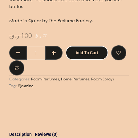
better.
Made in Qatar by The Perfume Factory.
Original
Current
ر.ق
100
ر.ق
70
price
price
was:
is:
NATURAL
Add To Cart
100 ر.ق.
70 ر.ق.
SPRAY
JASMINE
500ML
-
Categories:
Room Perfumes, Home Perfumes
,
Room Sprays
بخاخ
Tag:
#jasmine
الياسمين
الطبيعي
500
مل
quantity
Description
Reviews (0)