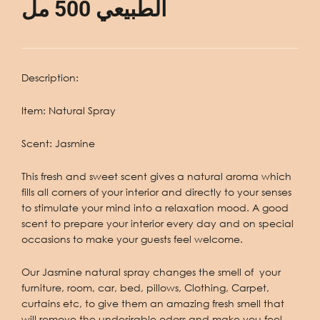
الطبيعي 500 مل
Description:
Item: Natural Spray
Scent: Jasmine
This fresh and sweet scent gives a natural aroma which
fills all corners of your interior and directly to your senses
to stimulate your mind into a relaxation mood. A good
scent to prepare your interior every day and on special
occasions to make your guests feel welcome.
Our Jasmine natural spray changes the smell of your
furniture, room, car,
bed
,
pillows
,
Clothing
,
Carpet
,
curtains etc, to give them an amazing fresh smell that
will remove the undesirable odors and make you feel