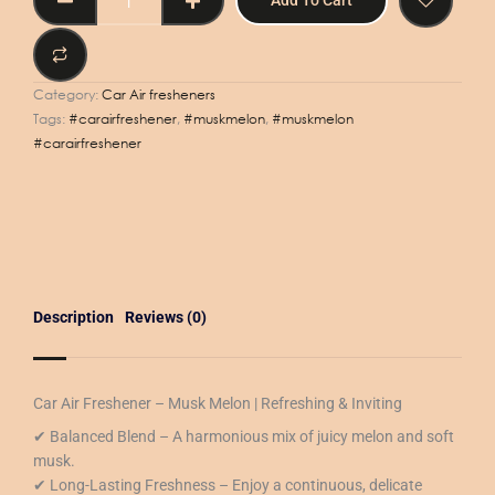
Add To Cart
AIR
FRESHENER
-
MUSK
Category:
Car Air fresheners
MELON
Tags:
#carairfreshener
,
#muskmelon
,
#muskmelon
50ML
#carairfreshener
-
معطر
جو
للسيارة
-
مسك
البطيخ
Description
Reviews (0)
50
مل
quantity
Car Air Freshener – Musk Melon | Refreshing & Inviting
✔ Balanced Blend – A harmonious mix of juicy melon and soft
musk.
✔ Long-Lasting Freshness – Enjoy a continuous, delicate